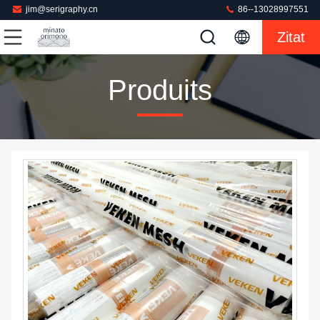
jim@serigraphy.cn
86--13028997551
Zitat
Produits