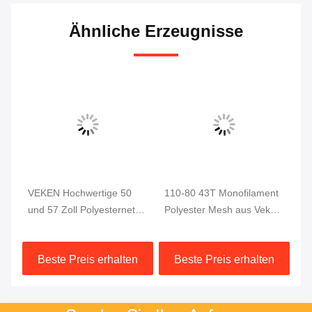
Ähnliche Erzeugnisse
VEKEN Hochwertige 50
110-80 43T Monofilament
33
und 57 Zoll Polyesternetz-
Polyester Mesh aus Veken
Ho
Druck 230-48 90M
V Mesh für den PCB-
Po
Paneldruck
Mo
n
Beste Preis erhalten
Beste Preis erhalten