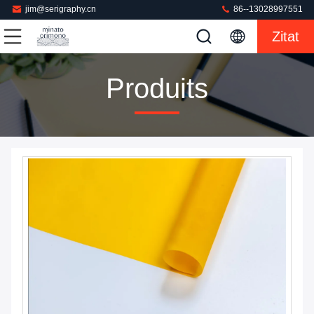
jim@serigraphy.cn
86--13028997551
Zitat
Produits