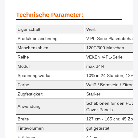
Technische Parameter:
Eigenschaft
Wert
Produktbezeichnung
V-PL-Serie Plasmabehand
Maschenzahlen
120T/300 Maschen
Reihe
VEKEN V-PL-Serie
Modul
max 34N
Spannungsverlust
10% in 24 Stunden, 12% i
Farbe
Weiß / Bernstein / Zitrone
Zugfestigkeit
Stärker
Schablonen für den PCB-D
Anwendung
Cover-Panels
Breite
127 cm - 165 cm; 45 Zoll 
Tintevolumen
gut getestet
Eröffnung
47 μm