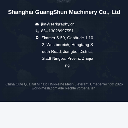
Shanghai GuangShun Machinery Co., Ltd
jim@serigraphy.cn
86--13028997551
Zimmer 3-59, Gebäude 1.10
2, Westbereich, Hongtang S
outh Road, Jiangbei District,
Stadt Ningbo, Provinz Zhejia
ng
China Gute Qualität Minato HM-Reihe Mesh Lieferant. Urheberrecht © 2026
world-mesh.com Alle Rechte vorbehalten.