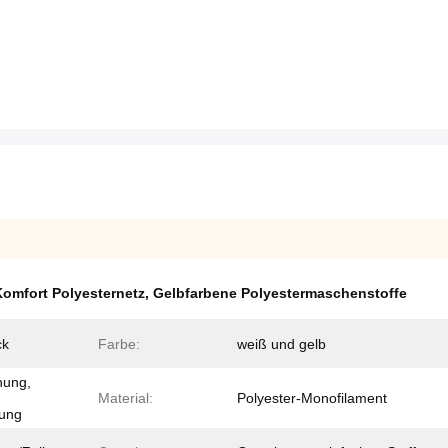
Komfort Polyesternetz
,
Gelbfarbene Polyestermaschenstoffe
ck
Farbe:
weiß und gelb
nung,
Material:
Polyester-Monofilament
nung