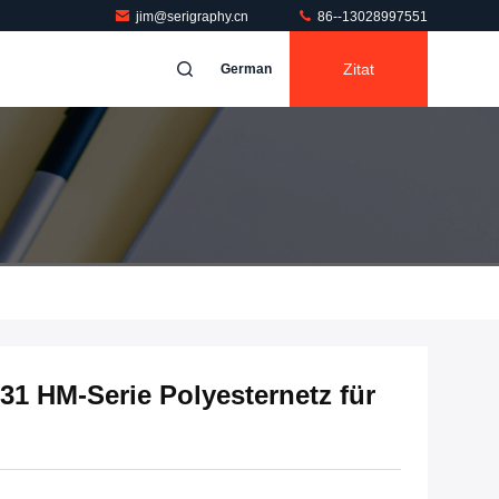
jim@serigraphy.cn
86--13028997551
Zitat
German
31 HM-Serie Polyesternetz für