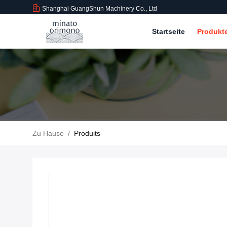
Shanghai GuangShun Machinery Co., Ltd
Startseite
Produkt
Zu Hause
/
Produits