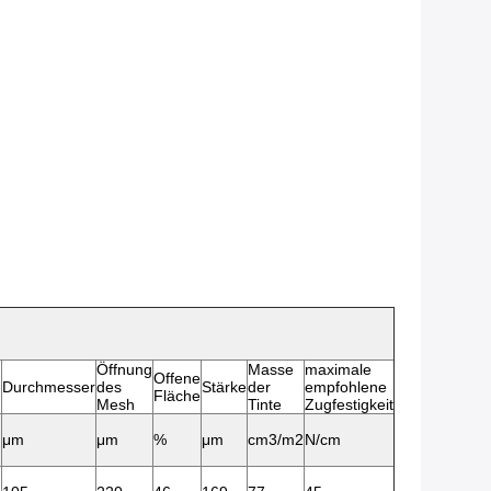
Öffnung
Masse
maximale
Offene
Durchmesser
des
Stärke
der
empfohlene
Fläche
Mesh
Tinte
Zugfestigkeit
μm
μm
%
μm
cm3/m2
N/cm